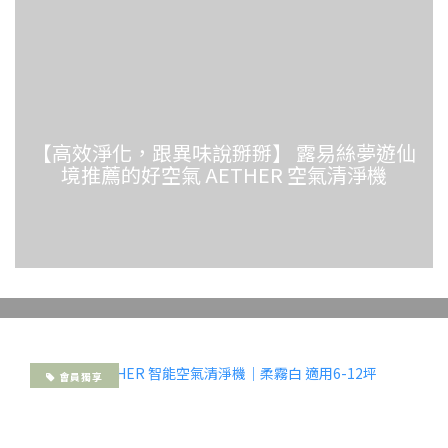
【高效淨化，跟異味說掰掰】 露易絲夢遊仙
境推薦的好空氣 AETHER 空氣清淨機
AETHER 在希臘神話中是「太空」的擬人化神，
AETHER 祂代表了天堂。祂是眾神所呼吸的純潔
的天堂空氣，不同於凡人所接觸的空氣。
會員獨享